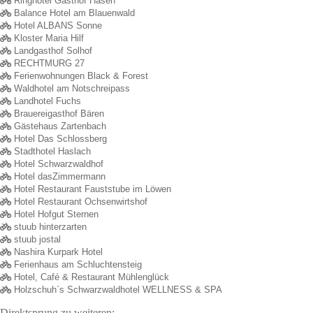
Ringhotel Gasthof Hasen
Balance Hotel am Blauenwald
Hotel ALBANS Sonne
Kloster Maria Hilf
Landgasthof Solhof
RECHTMURG 27
Ferienwohnungen Black & Forest
Waldhotel am Notschreipass
Landhotel Fuchs
Brauereigasthof Bären
Gästehaus Zartenbach
Hotel Das Schlossberg
Stadthotel Haslach
Hotel Schwarzwaldhof
Hotel dasZimmermann
Hotel Restaurant Fauststube im Löwen
Hotel Restaurant Ochsenwirtshof
Hotel Hofgut Sternen
stuub hinterzarten
stuub jostal
Nashira Kurpark Hotel
Ferienhaus am Schluchtensteig
Hotel, Café & Restaurant Mühlenglück
Holzschuh`s Schwarzwaldhotel WELLNESS & SPA
Direktsprung zu weiteren: