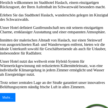
Herzlich willkommen im Stadthotel Haslach, einem einzigartigen
Rückzugsort, der Ihren Aufenthalt im Schwarzwald besonders macht.
Erleben Sie das Stadthotel Haslach, wunderschön gelegen im Kinzigtal
des Schwarzwalds.
Unser Hotel definiert Gastfreundschaft neu mit seinem einzigartigen
Charme, erstklassiger Ausstattung und einer entspannten Atmosphäre.
Inmitten der malerischen Altstadt von Haslach, nur einen Steinwurf
von ausgezeichneten Rad- und Wanderwegen entfernt, bieten wir die
ideale Unterkunft sowohl für Geschäftsreisende als auch für Urlauber,
insbesondere für Radfahrer.
Unser Hotel nutzt das weltweit erste Hybrid-System für
Wärmerückgewinnung mit reduziertem Kältemitteleinsatz, was eine
individuelle Klimaregelung in jedem Zimmer ermöglicht und Wasser
als Energieträger nutzt.
Trotz seiner zentralen Lage an der Straße garantiert unser innovatives
Belüftungssystem ständig frische Luft in allen Zimmern.
Unsere 31 modern gestalteten Zimmer bieten höchsten Komfort und
Mehr...
eine Atmosphäre, die zum Wohlfühlen einlädt.
Mit komfortablen Betten, automatisierten Lichtsystemen und