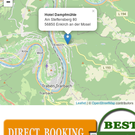
−
×
Hotel Dampfmühle
Am Steffensberg 80
56850 Enkirch an der Mosel
Leaflet
| ©
OpenStreetMap
contributors