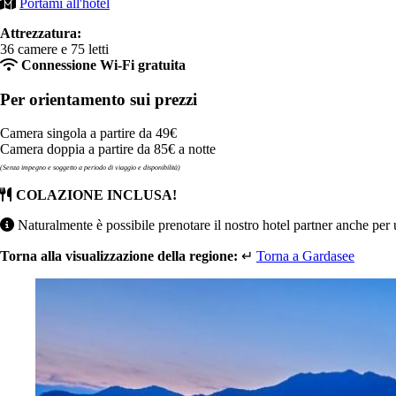
Portami all'hotel
Attrezzatura:
36 camere e 75 letti
Connessione Wi-Fi gratuita
Per orientamento sui prezzi
Camera singola a partire da 49€
Camera doppia a partire da 85€ a notte
(Senza impegno e soggetto a periodo di viaggio e disponibilità)
COLAZIONE INCLUSA!
Naturalmente è possibile prenotare il nostro hotel partner anche per u
Torna alla visualizzazione della regione:
↵
Torna a Gardasee