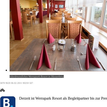
bikerfreundlches Werrapark Resort in Masserberg
5878 9620 06.02.2011 90259 507
Derzeit ist Werrapark Resort als Begleitpartner bis zur 