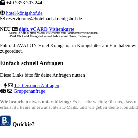
+49 5353 503 244
hotel-königshof.de
reservierung@hotelpark-koenigshof.de
NEU
digit. vCARD Visitenkarte
Schau Dir die digitale vCard Visitenkarte vom fahrradfahrerfreundlichen
AVALON Hotel Königshof an und teile sie mit Deiner Radgruppe.
Fahrrad-AVALON Hotel Königshof in Königslutter am Elm haben wir al
zugeordnet.
Einfach schnell Anfragen
Diese Links bitte für deine Anfragen nutzen
1-2 Personen Anfragen
Gruppenanfrage
Wir brauchen etwas unterstützung:
Es ist sehr wichtig für uns, dass
erhälst du keine unerwünschten E-Mails, und wir geben deine Kontaktda
Quickie?