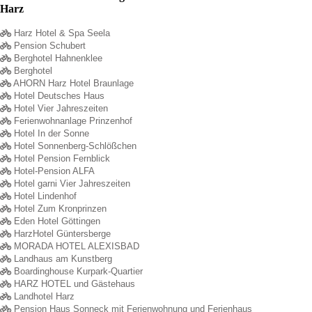
Harz
Harz Hotel & Spa Seela
Pension Schubert
Berghotel Hahnenklee
Berghotel
AHORN Harz Hotel Braunlage
Hotel Deutsches Haus
Hotel Vier Jahreszeiten
Ferienwohnanlage Prinzenhof
Hotel In der Sonne
Hotel Sonnenberg-Schlößchen
Hotel Pension Fernblick
Hotel-Pension ALFA
Hotel garni Vier Jahreszeiten
Hotel Lindenhof
Hotel Zum Kronprinzen
Eden Hotel Göttingen
HarzHotel Güntersberge
MORADA HOTEL ALEXISBAD
Landhaus am Kunstberg
Boardinghouse Kurpark-Quartier
HARZ HOTEL und Gästehaus
Landhotel Harz
Pension Haus Sonneck mit Ferienwohnung und Ferienhaus