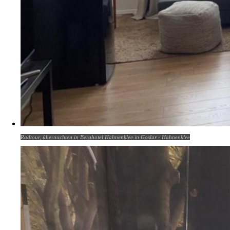
Radtour, übernachten in Berghotel Hahnenklee in Goslar - Hahnenklee