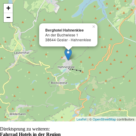
+
−
×
Berghotel Hahnenklee
An der Buchwiese 1
38644 Goslar - Hahnenklee
Leaflet
| ©
OpenStreetMap
contributors
Direktsprung zu weiteren:
Fahrrad Hotels in der Region