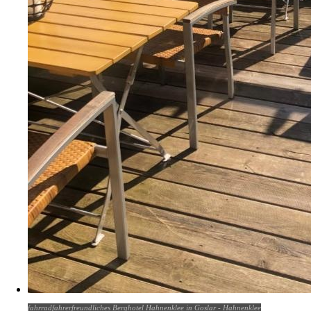
fahrradfahrerfreundliches Berghotel Hahnenklee in Goslar - Hahnenklee