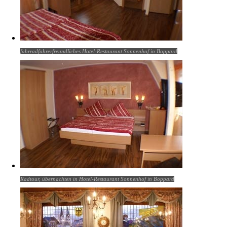
fahrradfahrerfreundliches Hotel-Restaurant Sonnenhof in Boppard
Radtour, übernachten in Hotel-Restaurant Sonnenhof in Boppard