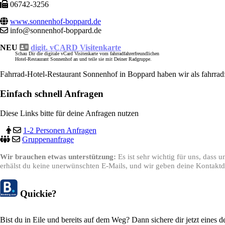
06742-3256
www.sonnenhof-boppard.de
info@sonnenhof-boppard.de
NEU
digit. vCARD Visitenkarte
Schau Dir die digitale vCard Visitenkarte vom fahrradfahrerfreundlichen
Hotel-Restaurant Sonnenhof an und teile sie mit Deiner Radgruppe.
Fahrrad-Hotel-Restaurant Sonnenhof in Boppard haben wir als fahrrad
Einfach schnell Anfragen
Diese Links bitte für deine Anfragen nutzen
1-2 Personen Anfragen
Gruppenanfrage
Wir brauchen etwas unterstützung:
Es ist sehr wichtig für uns, dass
erhälst du keine unerwünschten E-Mails, und wir geben deine Kontaktda
Quickie?
Bist du in Eile und bereits auf dem Weg? Dann sichere dir jetzt eines 