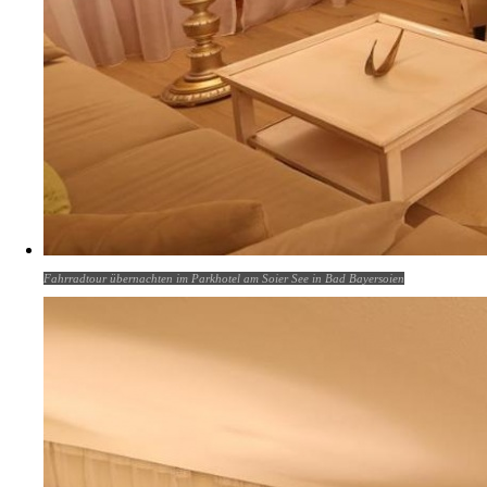
Fahrradtour übernachten im Parkhotel am Soier See in Bad Bayersoien