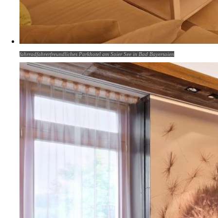
fahrradfahrerfreundliches Parkhotel am Soier See in Bad Bayersoien