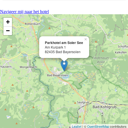
Navigeer mij naar het hotel
+
−
×
Parkhotel am Soier See
Am Kurpark 1
82435 Bad Bayersoien
Leaflet
| ©
OpenStreetMap
contributors