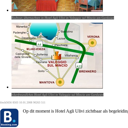
Radtour, übernachten in Hotel Agli Ulivi in Valeggio sul Mincio am Gardasee
bikerfreundlches Hotel Agli Ulivi in Valeggio sul Mincio am Gardasee
lösch5656 8503 10.01.2008 90263 511
Op dit moment is Hotel Agli Ulivi zichtbaar als begeleidi