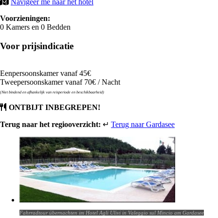
Navigeer me naar het hotel
Voorzieningen:
0 Kamers en 0 Bedden
Voor prijsindicatie
Eenpersoonskamer vanaf 45€
Tweepersoonskamer vanaf 70€ / Nacht
(Niet bindend en afhankelijk van reisperiode en beschikbaarheid)
ONTBIJT INBEGREPEN!
Terug naar het regiooverzicht:
↵
Terug naar Gardasee
Fahrradtour übernachten im Hotel Agli Ulivi in Valeggio sul Mincio am Gardasee