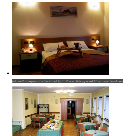
fahrradfahrerfreundliches Hotel Agli Ulivi in Valeggio sul Mincio am Gardasee