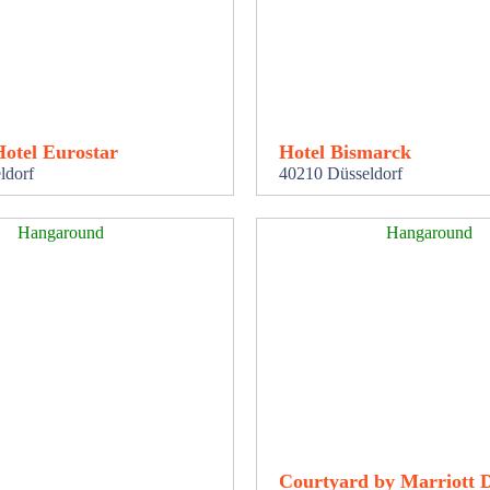
Hotel Eurostar
Hotel Bismarck
ldorf
40210 Düsseldorf
Hangaround
Hangaround
Courtyard by Marriott D